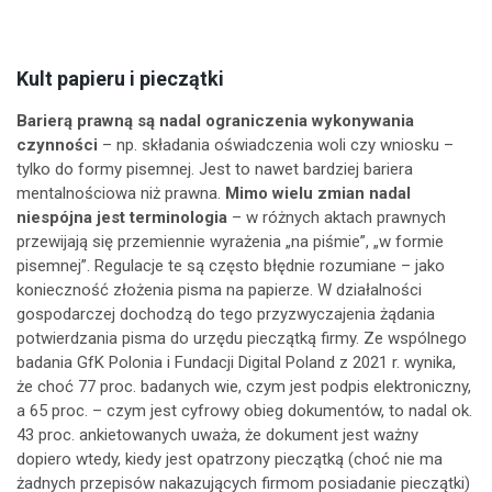
Kult papieru i pieczątki
Barierą prawną są nadal ograniczenia wykonywania
czynności
– np. składania oświadczenia woli czy wniosku –
tylko do formy pisemnej. Jest to nawet bardziej bariera
mentalnościowa niż prawna.
Mimo wielu zmian nadal
niespójna jest terminologia
– w różnych aktach prawnych
przewijają się przemiennie wyrażenia „na piśmie”, „w formie
pisemnej”. Regulacje te są często błędnie rozumiane – jako
konieczność złożenia pisma na papierze. W działalności
gospodarczej dochodzą do tego przyzwyczajenia żądania
potwierdzania pisma do urzędu pieczątką firmy. Ze wspólnego
badania GfK Polonia i Fundacji Digital Poland z 2021 r. wynika,
że choć 77 proc. badanych wie, czym jest podpis elektroniczny,
a 65 proc. – czym jest cyfrowy obieg dokumentów, to nadal ok.
43 proc. ankietowanych uważa, że dokument jest ważny
dopiero wtedy, kiedy jest opatrzony pieczątką (choć nie ma
żadnych przepisów nakazujących firmom posiadanie pieczątki)