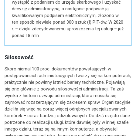
wystąpić z podaniem do urzędu skarbowego i uzyskać
decyzję administracyjną, a następnie podpisać ją
kwalifikowanym podpisem elektronicznym, złożono w
ten sposób niewiele ponad 300 sztuk (!) PIT-ów. W 2020
r. – dzięki zdecydowanemu uproszczenia tej usługi – już
ponad 18 mln.
Silosowość
Skoro niemal 100 proc. dokumentów powstających w
postępowaniach administracyjnych tworzy się na komputerach,
praktycznie nie powinny istnieć bariery techniczne. Pojawiają
się one głównie z powodu silosowości administracji. Ta zaś
wynika z historii rozwoju administracji, która musiała się
zajmować rozszerzającym się zakresem spraw. Organizacyjnie
dzieliła się więc na coraz więcej odrębnych specjalizowanych
komórek – coraz bardziej odizolowanych. Do dziś często dane
potrzebne do realizacji usługi, które dawniej były w innej szafie
innego działu, teraz są na innym komputerze, a obywatel
wykorzystywany jest jako „bioniczny nośnik” do przeniesienia