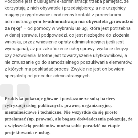
Podobnie jest z usługami e-administracji: trzeba pamiętać, że
korzystają z nich obywatele i przedsiębiorcy, a nie urzędnicy
mający przygotowanie i codzienny kontakt z procedurami
administracyjnymi.
E-administracja ma obywatela „prowadzić
za rękę”
– od pomocy w wybraniu usługi, która jest potrzebna
w danej sprawie, i podpowiedzi, co jest niezbędne do złożenia
wniosku, przez wniesienie opłaty administracyjnej (jeśli jest
wymagana), aż po zakończenie całej sprawy: wydanie decyzji
czy zezwolenia. Istotne jest towarzyszenie użytkownikowi, a
nie zmuszanie go do samodzielnego poszukiwania elementów,
z których ma poskładać proces. Zwykle nie jest on bowiem
specjalistą od procedur administracyjnych.
Praktyka pokazuje główne i powiązane ze sobą bariery
cyfryzacji usług publicznych: prawne, organizacyjne,
mentalnościowe i techniczne. Nie wszystkie da się prosto
przełamać (np. prawne), ale bogate doświadczenia pokazują, że
z większością problemów można sobie poradzić na etapie
projektowania e-usług.